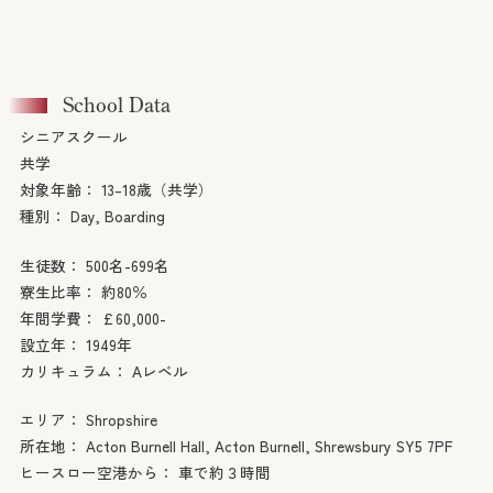
コンサルタント・スタッフ
School Data
会社概要
シニアスクール
共学
対象年齢：
13–18歳（共学）
種別：
Day, Boarding
留学プロセス
Process
生徒数：
500名-699名
寮生比率：
約80％
無料セミナー
年間学費：
£60,000-
Seminars
設立年：
1949年
カリキュラム：
Aレベル
英国教育コラム
エリア：
Shropshire
Articles
所在地：
Acton Burnell Hall, Acton Burnell, Shrewsbury SY5 7PF
ヒースロー空港から：
車で約３時間