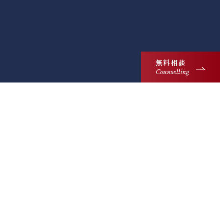
無料相談
Counselling
218 Great Portland Street, London W1W 5QP
United Kingdom
@kensacademic