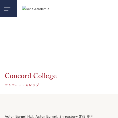
218 Great Portland Street, London W1W 5QP
United Kingdom
Concord College
イギリス留学・受験
コンコード・カレッジ
Study UK
ボーディングスクール
小学生
Acton Burnell Hall, Acton Burnell, Shrewsbury SY5 7PF