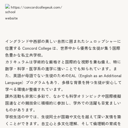
無料相談
https://concordcollegeuk.com/
Counselling
LINEでお問い合わせ
イングランド中西部の美しい自然に囲まれたシュロップシャーに
位置する Concord College は、世界中から優秀な生徒が集う国際
色豊かな私立共学校。
カリキュラムは学術的な厳格さと国際的な視野を兼ね備え、特に
数学・科学・医学系の進学に強いことでも知られています。ま
た、英語が母語でない生徒のためのEAL（English as an Additional
Language）プログラムもあり、多様な背景を持つ生徒が安心して
学べる環境が整備されています。
課外活動も非常に多彩で、なかでも科学オリンピックや国際模擬
国連などの競技会に積極的に参加し、学外での活躍も目覚ましい
ものがあります。
学校生活の中では、生徒同士が国籍や文化を越えて深い友情を築
くことができます。自立心と多文化理解、そして倫理観の育成を