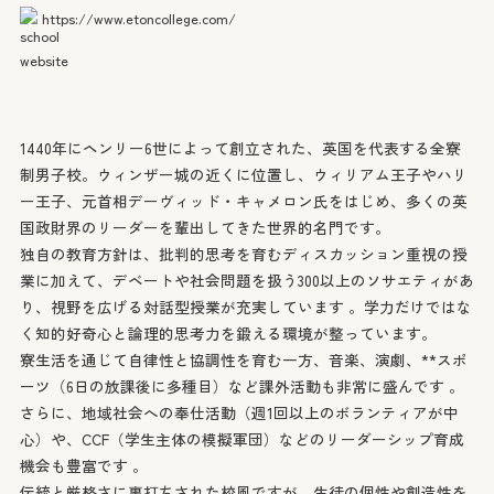
無料相談
https://www.etoncollege.com/
Counselling
LINEでお問い合わせ
1440年にヘンリー6世によって創立された、英国を代表する全寮
制男子校。ウィンザー城の近くに位置し、ウィリアム王子やハリ
ー王子、元首相デーヴィッド・キャメロン氏をはじめ、多くの英
国政財界のリーダーを輩出してきた世界的名門です。
独自の教育方針は、批判的思考を育むディスカッション重視の授
業に加えて、デベートや社会問題を扱う300以上のソサエティがあ
り、視野を広げる対話型授業が充実しています 。学力だけではな
く知的好奇心と論理的思考力を鍛える環境が整っています。
寮生活を通じて自律性と協調性を育む一方、音楽、演劇、**スポ
ーツ（6日の放課後に多種目）など課外活動も非常に盛んです 。
さらに、地域社会への奉仕活動（週1回以上のボランティアが中
心）や、CCF（学生主体の模擬軍団）などのリーダーシップ育成
機会も豊富です 。
伝統と厳格さに裏打ちされた校風ですが、生徒の個性や創造性を