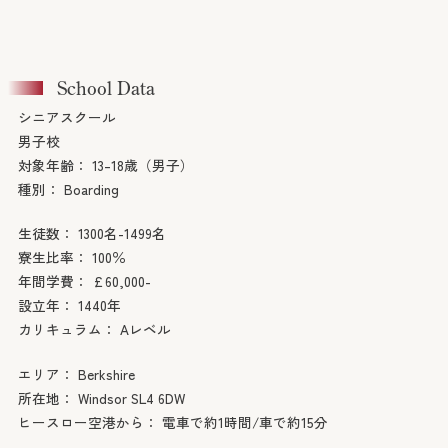
コンサルタント・スタッフ
School Data
会社概要
シニアスクール
男子校
対象年齢：
13–18歳（男子）
種別：
Boarding
留学プロセス
Process
生徒数：
1300名-1499名
寮生比率：
100％
無料セミナー
年間学費：
£60,000-
Seminars
設立年：
1440年
カリキュラム：
Aレベル
英国教育コラム
エリア：
Berkshire
Articles
所在地：
Windsor SL4 6DW
ヒースロー空港から：
電車で約1時間/車で約15分