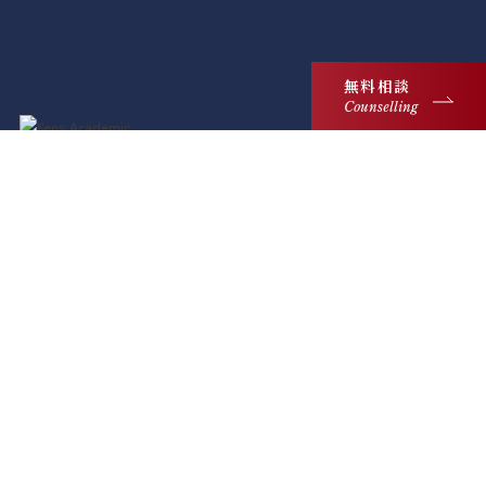
無料相談
Counselling
218 Great Portland Street, London W1W 5QP
United Kingdom
@kensacademic