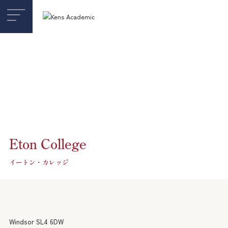
218 Great Portland Street, London W1W 5QP
United Kingdom
Eton College
イギリス留学・受験
イートン・カレッジ
Study UK
ボーディングスクール
Windsor SL4 6DW
小学生